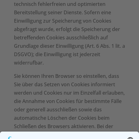
technisch fehlerfreien und optimierten
Bereitstellung seiner Dienste. Sofern eine
Einwilligung zur Speicherung von Cookies
abgefragt wurde, erfolgt die Speicherung der
betreffenden Cookies ausschließlich auf
Grundlage dieser Einwilligung (Art. 6 Abs. 1 lit. a
DSGVO); die Einwilligung ist jederzeit
widerrufbar.
Sie können Ihren Browser so einstellen, dass
Sie über das Setzen von Cookies informiert
werden und Cookies nur im Einzelfall erlauben,
die Annahme von Cookies für bestimmte Fälle
oder generell ausschließen sowie das
automatische Löschen der Cookies beim
Schließen des Browsers aktivieren. Bei der
Deaktivierung von Cookies kann die