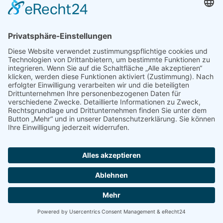
Funktionalität dieser Website eingeschränkt
sein.
Soweit Cookies von Drittunternehmen oder zu
Analysezwecken eingesetzt werden, werden
wir Sie hierüber im Rahmen dieser
Datenschutzerklärung gesondert informieren
und ggf. eine Einwilligung abfragen.
Einwilligung mit Usercentrics
Diese Website nutzt die Consent-Technologie
von Usercentrics, um Ihre Einwilligung zur
Speicherung bestimmter Cookies auf Ihrem
Endgerät einzuholen und diese
datenschutzkonform zu dokumentieren.
Anbieter dieser Technologie ist die
Usercentrics GmbH, Sendlinger Straße 7, 80331